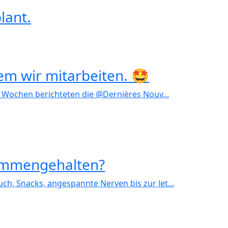
lant.
dem wir mitarbeiten. 🤩
 In den letzten Wochen berichteten die @Dernières Nouv...
usammengehalten?
ntagabend, Couch, Snacks, angespannte Nerven bis zur let...