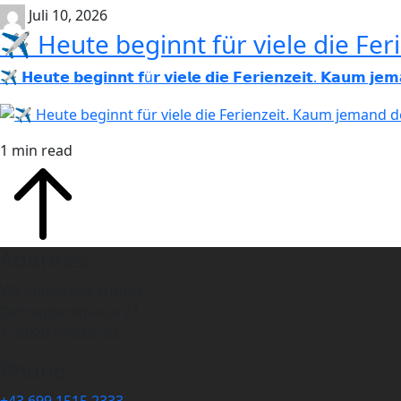
Juli 10, 2026
✈️ Heute beginnt für viele die Fe
✈️ 𝗛𝗲𝘂𝘁𝗲 𝗯𝗲𝗴𝗶𝗻𝗻𝘁 𝗳ü𝗿 𝘃𝗶𝗲𝗹𝗲 𝗱𝗶𝗲 𝗙𝗲𝗿𝗶𝗲𝗻𝘇𝗲𝗶𝘁. 𝗞
1 min read
Address:
VN Immersive GmbH
Defreggerstrasse 21
A- 6020 Innsbruck
Phone: