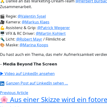
🙏 Danke an das Marketing-Dream-Team
@Herbert Burba
Zusammenarbeit.
🎬 Regie:
@Valentin Sysel
🎥 Kamera:
@Markus Klaes
💪 Assistenz & Grip:
@Patrick Wegerer
🖥️ VFX & RC Driver:
@Martin Kohlert
🔦 Licht:
@Robert Mayr
/ Filmlicht-at
🎨 Maske:
@Marina Koops
Du hast auch ein Thema, das mehr Aufmerksamkeit verdie
– 𝗠𝗲𝗱𝗶𝗮 𝗕𝗲𝘆𝗼𝗻𝗱 𝗧𝗵𝗲 𝗦𝗰𝗿𝗲𝗲𝗻
▶ Video auf LinkedIn ansehen
Ganzen Post auf LinkedIn sehen …
Previous Article
🌸 Aus einer Skizze wird ein fotore