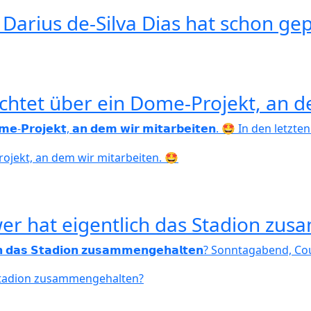
Darius de-Silva Dias hat schon gep
richtet über ein Dome-Projekt, an 
 𝗲𝗶𝗻 𝗗𝗼𝗺𝗲-𝗣𝗿𝗼𝗷𝗲𝗸𝘁, 𝗮𝗻 𝗱𝗲𝗺 𝘄𝗶𝗿 𝗺𝗶𝘁𝗮𝗿𝗯𝗲𝗶𝘁𝗲𝗻. 
 wer hat eigentlich das Stadion z
𝗴𝗲𝗻𝘁𝗹𝗶𝗰𝗵 𝗱𝗮𝘀 𝗦𝘁𝗮𝗱𝗶𝗼𝗻 𝘇𝘂𝘀𝗮𝗺𝗺𝗲𝗻𝗴𝗲𝗵𝗮𝗹𝘁𝗲𝗻? Son