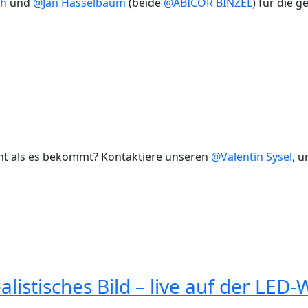
ch
und
@Jan Hasselbaum
(beide
@ABICOR BINZEL
) für die 
nt als es bekommt? Kontaktiere unseren
@Valentin Sysel
, 
alistisches Bild – live auf der LED