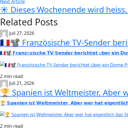
Next Article
☀️ Dieses Wochenende wird heiss. 
Related Posts
Juli 27, 2026
🇫🇷📽️ Französische TV-Sender be
🇫🇷📽️ 𝗙𝗿𝗮𝗻𝘇ö𝘀𝗶𝘀𝗰𝗵𝗲 𝗧𝗩-𝗦𝗲𝗻𝗱𝗲𝗿 𝗯𝗲𝗿𝗶𝗰𝗵𝘁𝗲𝘁 ü𝗯𝗲𝗿
2 min read
Juli 21, 2026
🏆 Spanien ist Weltmeister. Aber
🏆 𝗦𝗽𝗮𝗻𝗶𝗲𝗻 𝗶𝘀𝘁 𝗪𝗲𝗹𝘁𝗺𝗲𝗶𝘀𝘁𝗲𝗿. 𝗔𝗯𝗲𝗿 𝘄𝗲𝗿 𝗵𝗮𝘁 𝗲𝗶
2 min read