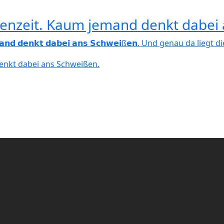
rienzeit. Kaum jemand denkt dabei
𝗮𝘂𝗺 𝗷𝗲𝗺𝗮𝗻𝗱 𝗱𝗲𝗻𝗸𝘁 𝗱𝗮𝗯𝗲𝗶 𝗮𝗻𝘀 𝗦𝗰𝗵𝘄𝗲𝗶ß𝗲𝗻. Und genau